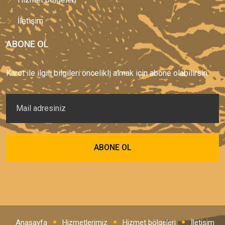
İletişim
ABONE OL
Karot ile ilgili bilgileri öncelikli almak için abone olabilirsin.
Anasayfa
Hizmetlerimiz
Hizmet bölgeleri
İletişim