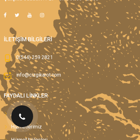
İLETIŞIM BILGILERI
0(544) 259 2821
info@cizgikarot.com
FAYDALI LINKLER
Anasayfa
Hizmetlerimiz
Hizmet bölgeleri