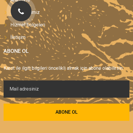
Hizmetlerimiz
Hizmet bölgeleri
İletişim
ABONE OL
Karot ile ilgili bilgileri öncelikli almak için abone olabilirsin.