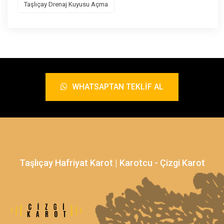
Taşlıçay Drenaj Kuyusu Açma
WHATSAPTAN TEKLIF AL
Taşlıçay Hafriyat Karot | Karotcu - Çizgi Karot