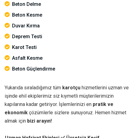
Beton Delme
Beton Kesme
Duvar Kırma
Deprem Testi
Karot Testi
Asfalt Kesme
Beton Güçlendirme
Yukarıda sıraladığımız tüm
karotçu
hizmetlerini uzman ve
işinde ehil ekiplerimiz siz kıymetli müşterilerimizin
kapılarına kadar getiriyor. İşlemlerinizi en
pratik ve
ekonomik
çözümlerle sizlere sunuyoruz. Hemen hizmet
almak için
bizi arayın!
Uzman Hafriyat Ekipleri
✅ Ücretsiz Keşif