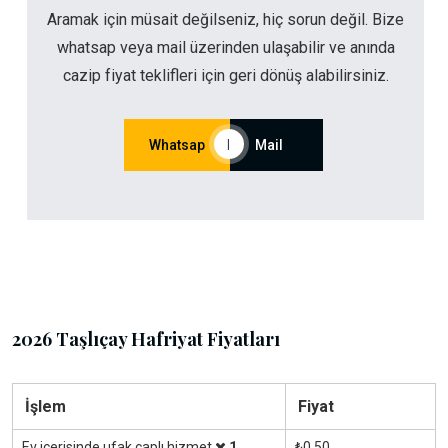
Aramak için müsait değilseniz, hiç sorun değil. Bize
whatsap veya mail üzerinden ulaşabilir ve anında
cazip fiyat teklifleri için geri dönüş alabilirsiniz.
Whatsap
|
Mail
2026 Taşlıçay Hafriyat Fiyatları
İşlem
Fiyat
Ev içerisinde ufak çaplı hizmet
1
₺0.50