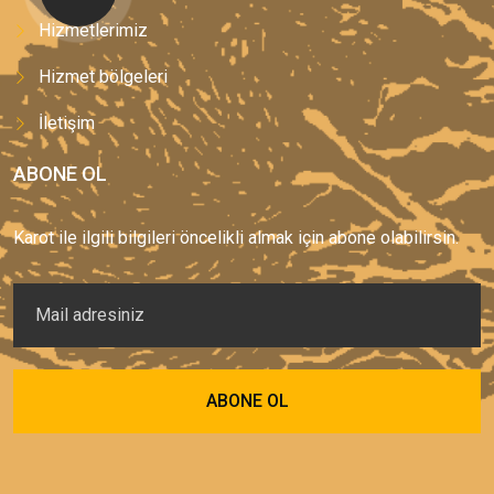
Hizmetlerimiz
Hizmet bölgeleri
İletişim
ABONE OL
Karot ile ilgili bilgileri öncelikli almak için abone olabilirsin.