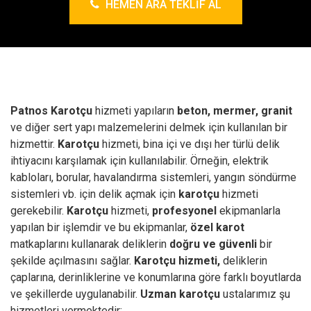
HEMEN ARA TEKLIF AL
Patnos Karotçu
hizmeti yapıların
beton, mermer, granit
ve diğer sert yapı malzemelerini delmek için kullanılan bir
hizmettir.
Karotçu
hizmeti, bina içi ve dışı her türlü delik
ihtiyacını karşılamak için kullanılabilir. Örneğin, elektrik
kabloları, borular, havalandırma sistemleri, yangın söndürme
sistemleri vb. için delik açmak için
karotçu
hizmeti
gerekebilir.
Karotçu
hizmeti,
profesyonel
ekipmanlarla
yapılan bir işlemdir ve bu ekipmanlar,
özel karot
matkaplarını kullanarak deliklerin
doğru ve güvenli
bir
şekilde açılmasını sağlar.
Karotçu hizmeti,
deliklerin
çaplarına, derinliklerine ve konumlarına göre farklı boyutlarda
ve şekillerde uygulanabilir.
Uzman karotçu
ustalarımız şu
hizmetleri vermektedir;