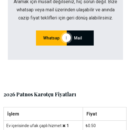
Aramak için müsait değilseniz, hiç sorun değil. Bize
whatsap veya mail üzerinden ulaşabilir ve anında
cazip fiyat teklifleri için geri dönüş alabilirsiniz.
Whatsap
|
Mail
2026 Patnos Karotçu Fiyatları
İşlem
Fiyat
Ev içerisinde ufak çaplı hizmet
1
₺0.50