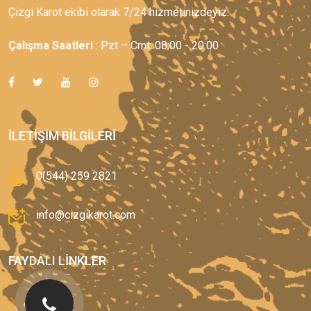
Çizgi Karot ekibi olarak 7/24 hizmetinizdeyiz.
Çalışma Saatleri
: Pzt – Cmt: 08:00 - 20:00
İLETIŞIM BILGILERI
0(544) 259 2821
info@cizgikarot.com
FAYDALI LINKLER
Anasayfa