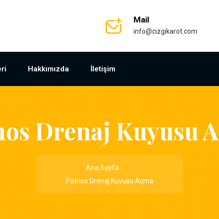
Mail
info@cizgikarot.com
ri
Hakkımızda
İletişim
nos Drenaj Kuyusu 
Ana Sayfa
Patnos Drenaj Kuyusu Açma