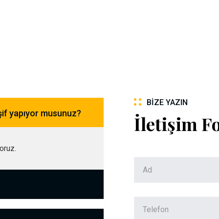
BIZE YAZIN
şif yapıyor musunuz?
İletişim 
yoruz.