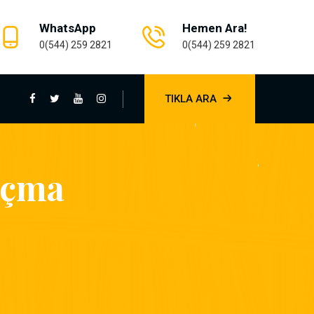
WhatsApp
Hemen Ara!
0(544) 259 2821
0(544) 259 2821
TIKLA ARA
Açma