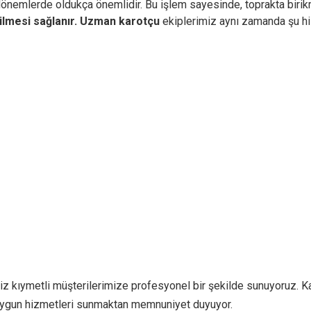
 dönemlerde oldukça önemlidir. Bu işlem sayesinde, toprakta birikm
ilmesi sağlanır.
Uzman karotçu
ekiplerimiz aynı zamanda şu hi
iz kıymetli müşterilerimize profesyonel bir şekilde sunuyoruz. Ka
e uygun hizmetleri sunmaktan memnuniyet duyuyor.