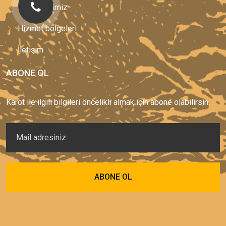
Hizmetlerimiz
Hizmet bölgeleri
İletişim
ABONE OL
Karot ile ilgili bilgileri öncelikli almak için abone olabilirsin.