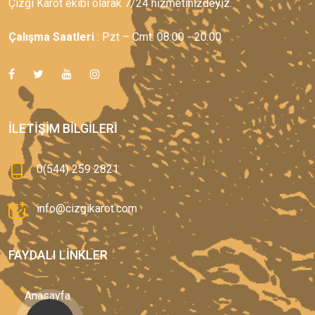
Çizgi Karot ekibi olarak 7/24 hizmetinizdeyiz.
Çalışma Saatleri
: Pzt – Cmt: 08:00 - 20:00
İLETIŞIM BILGILERI
0(544) 259 2821
info@cizgikarot.com
FAYDALI LINKLER
Anasayfa