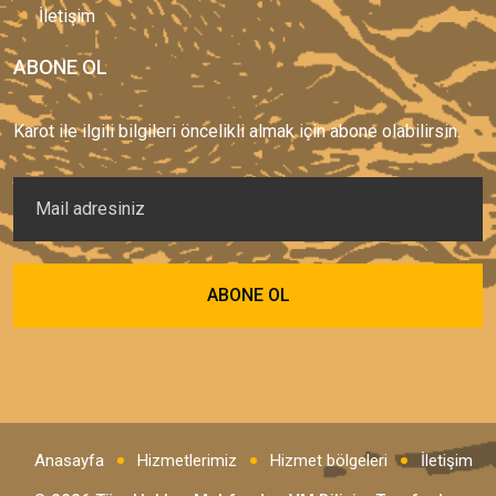
İletişim
ABONE OL
Karot ile ilgili bilgileri öncelikli almak için abone olabilirsin.
Anasayfa
Hizmetlerimiz
Hizmet bölgeleri
İletişim