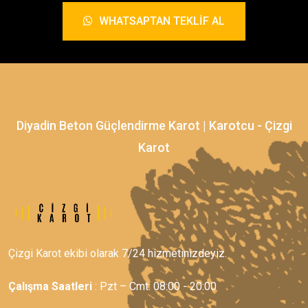
WHATSAPTAN TEKLIF AL
Diyadin Beton Güçlendirme Karot | Karotcu - Çizgi
Karot
Çizgi Karot ekibi olarak 7/24 hizmetinizdeyiz.
Çalışma Saatleri
: Pzt – Cmt: 08:00 - 20:00