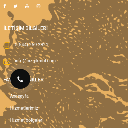
İLETIŞIM BILGILERI
0(544) 259 2821
info@cizgikarot.com
FAYDALI LINKLER
Anasayfa
Hizmetlerimiz
Hizmet bölgeleri