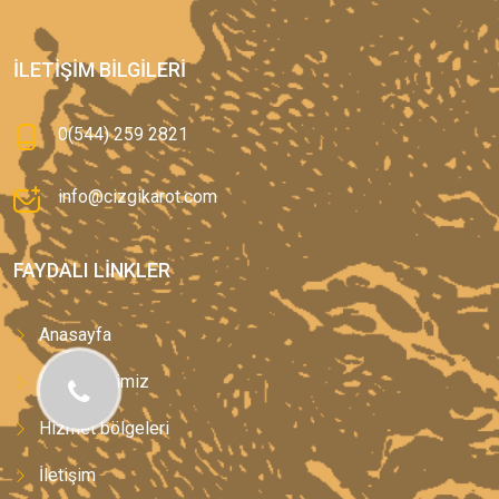
İLETIŞIM BILGILERI
0(544) 259 2821
info@cizgikarot.com
FAYDALI LINKLER
Anasayfa
Hizmetlerimiz
Hizmet bölgeleri
İletişim