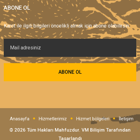
ABONE OL
Karot ile ilgili bilgileri öncelikli almak için abone olabilirsin.
Anasayfa
Hizmetlerimiz
Hizmet bölgeleri
İletişim
© 2026 Tüm Hakları Mahfuzdur.
VM Bilişim
Tarafından
Tasarlandı