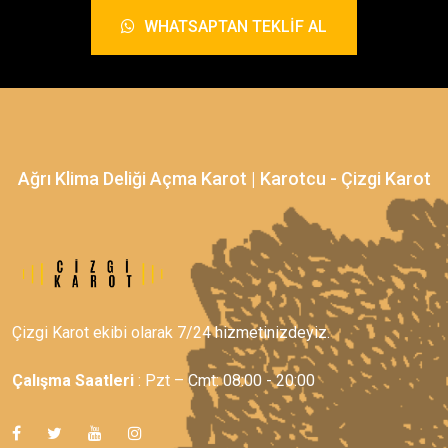
WHATSAPTAN TEKLIF AL
Ağrı Klima Deliği Açma Karot | Karotcu - Çizgi Karot
Çizgi Karot ekibi olarak 7/24 hizmetinizdeyiz.
Çalışma Saatleri
: Pzt – Cmt: 08:00 - 20:00