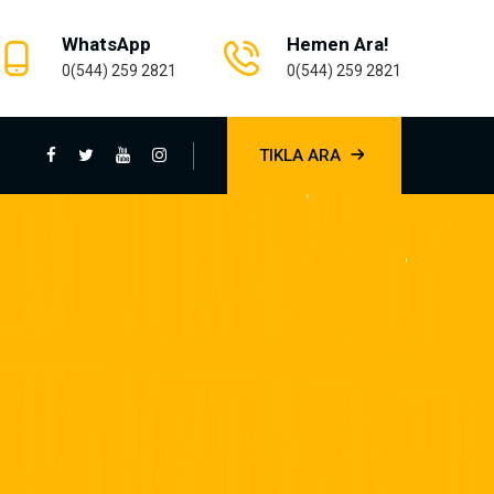
WhatsApp
Hemen Ara!
0(544) 259 2821
0(544) 259 2821
TIKLA ARA