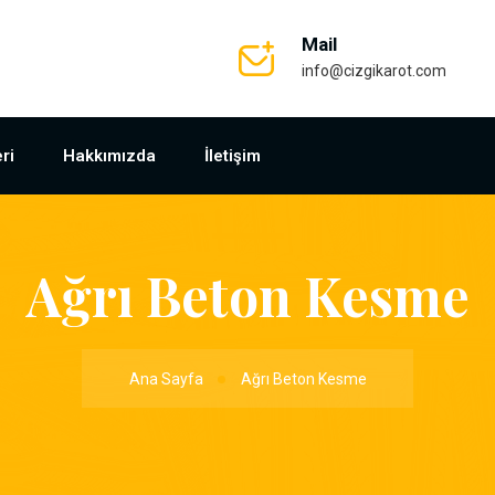
Mail
info@cizgikarot.com
ri
Hakkımızda
İletişim
Ağrı Beton Kesme
Ana Sayfa
Ağrı Beton Kesme