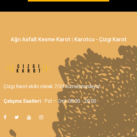
Ağrı Asfalt Kesme Karot | Karotcu - Çizgi Karot
Çizgi Karot ekibi olarak 7/24 hizmetinizdeyiz.
Çalışma Saatleri
: Pzt – Cmt: 08:00 - 20:00