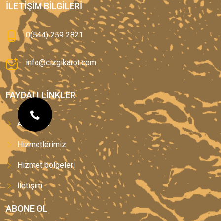
İLETIŞIM BILGILERI
0(544) 259 2821
info@cizgikarot.com
FAYDALI LINKLER
Anasayfa
Hizmetlerimiz
Hizmet bölgeleri
İletişim
ABONE OL