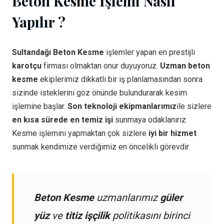
Beton Kesme İşlemi Nasıl
Yapılır ?
Sultandağı Beton Kesme
işlemler yapan en prestijli
karotçu
firması olmaktan onur duyuyoruz.
Uzman beton
kesme
ekiplerimiz dikkatli bir iş planlamasından sonra
sizinde isteklerini göz önünde bulundurarak kesim
işlemine başlar.
Son teknoloji ekipmanlarımız
ile sizlere
en kısa sürede en temiz işi
sunmaya odaklanırız.
Kesme işlemini yapmaktan çok sizlere
iyi bir hizmet
sunmak kendimize verdiğimiz en öncelikli görevdir.
Beton Kesme
uzmanlarımız
güler
yüz
ve
titiz işçilik
politikasını birinci