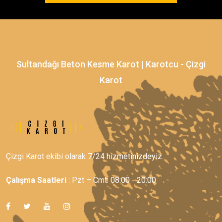
Sultandağı Beton Kesme Karot | Karotcu - Çizgi
Karot
Çizgi Karot ekibi olarak 7/24 hizmetinizdeyiz.
Çalışma Saatleri
: Pzt – Cmt: 08:00 - 20:00