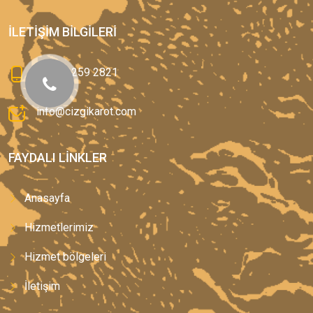
İLETIŞIM BILGILERI
0(544) 259 2821
info@cizgikarot.com
FAYDALI LINKLER
Anasayfa
Hizmetlerimiz
Hizmet bölgeleri
İletişim