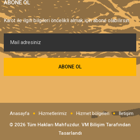
ABONE OL
Karot ile ilgili bilgileri öncelikli almak için abone olabilirsin.
Anasayfa
Hizmetlerimiz
Hizmet bölgeleri
İletişim
© 2026 Tüm Hakları Mahfuzdur.
VM Bilişim
Tarafından
Tasarlandı