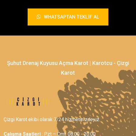
WHATSAPTAN TEKLIF AL
Şuhut Drenaj Kuyusu Açma Karot | Karotcu - Çizgi
Karot
Çizgi Karot ekibi olarak 7/24 hizmetinizdeyiz.
Çalışma Saatleri
: Pzt – Cmt: 08:00 - 20:00