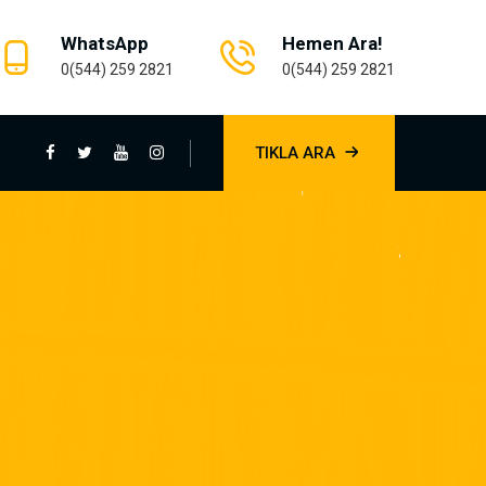
WhatsApp
Hemen Ara!
0(544) 259 2821
0(544) 259 2821
TIKLA ARA