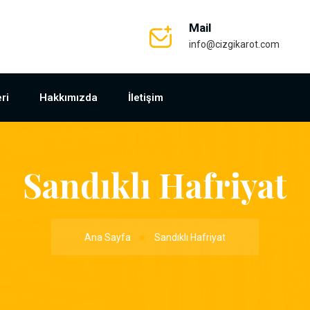
Mail
info@cizgikarot.com
ri
Hakkımızda
İletişim
Sandıklı Hafriyat
Ana Sayfa
Sandıklı Hafriyat