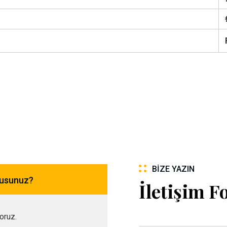
BIZE YAZIN
musunuz?
İletişim 
yoruz.