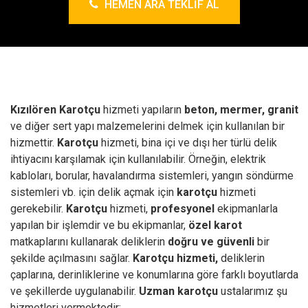
HEMEN ARA TEKLIF AL
Kızılören Karotçu
hizmeti yapıların
beton, mermer, granit
ve diğer sert yapı malzemelerini delmek için kullanılan bir
hizmettir.
Karotçu
hizmeti, bina içi ve dışı her türlü delik
ihtiyacını karşılamak için kullanılabilir. Örneğin, elektrik
kabloları, borular, havalandırma sistemleri, yangın söndürme
sistemleri vb. için delik açmak için
karotçu
hizmeti
gerekebilir.
Karotçu
hizmeti,
profesyonel
ekipmanlarla
yapılan bir işlemdir ve bu ekipmanlar,
özel karot
matkaplarını kullanarak deliklerin
doğru ve güvenli
bir
şekilde açılmasını sağlar.
Karotçu hizmeti,
deliklerin
çaplarına, derinliklerine ve konumlarına göre farklı boyutlarda
ve şekillerde uygulanabilir.
Uzman karotçu
ustalarımız şu
hizmetleri vermektedir;