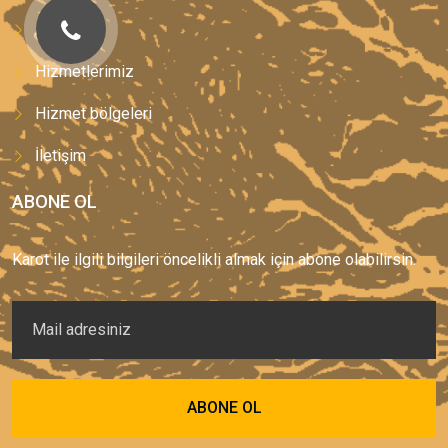
Anasayfa
Hizmetlerimiz
Hizmet bölgeleri
İletişim
ABONE OL
Karot ile ilgili bilgileri öncelikli almak için abone olabilirsin.