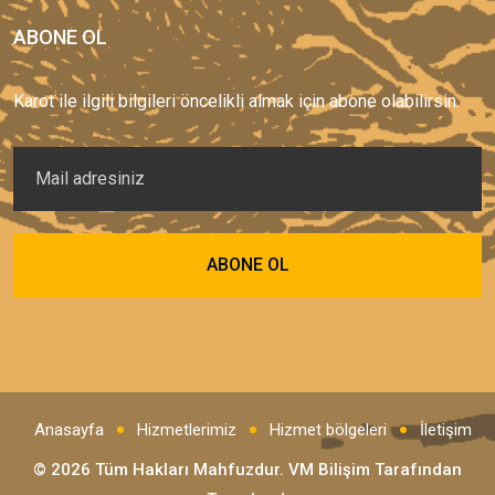
ABONE OL
Karot ile ilgili bilgileri öncelikli almak için abone olabilirsin.
Anasayfa
Hizmetlerimiz
Hizmet bölgeleri
İletişim
© 2026 Tüm Hakları Mahfuzdur.
VM Bilişim
Tarafından