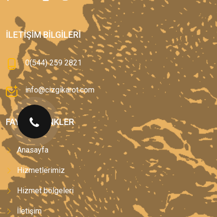
İLETIŞIM BILGILERI
0(544) 259 2821
info@cizgikarot.com
FAYDALI LINKLER
Anasayfa
Hizmetlerimiz
Hizmet bölgeleri
İletişim