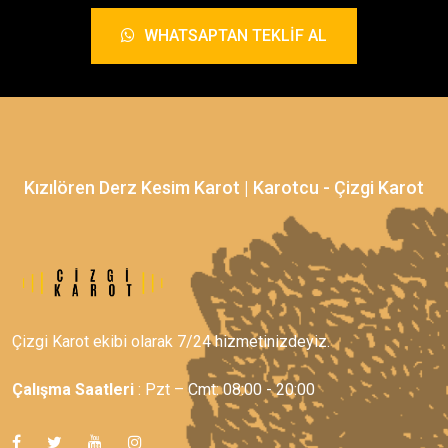
WHATSAPTAN TEKLIF AL
Kızılören Derz Kesim Karot | Karotcu - Çizgi Karot
Çizgi Karot ekibi olarak 7/24 hizmetinizdeyiz.
Çalışma Saatleri
: Pzt – Cmt: 08:00 - 20:00