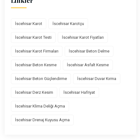
Linkler
İscehisar Karot
İscehisar Karotçu
İscehisar Karot Testi
İscehisar Karot Fiyatları
İscehisar Karot Firmaları
İscehisar Beton Delme
İscehisar Beton Kesme
İscehisar Asfalt Kesme
İscehisar Beton Güçlendirme
İscehisar Duvar Kırma
İscehisar Derz Kesim
İscehisar Hafriyat
İscehisar Klima Deliği Açma
İscehisar Drenaj Kuyusu Açma