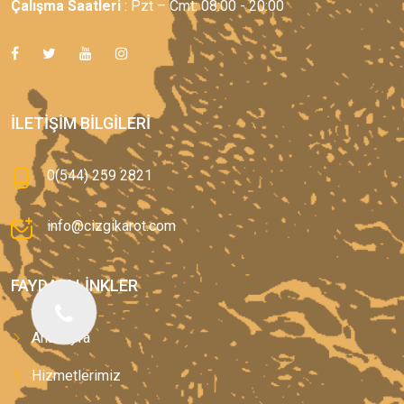
Çalışma Saatleri
: Pzt – Cmt: 08:00 - 20:00
İLETIŞIM BILGILERI
0(544) 259 2821
info@cizgikarot.com
FAYDALI LINKLER
Anasayfa
Hizmetlerimiz