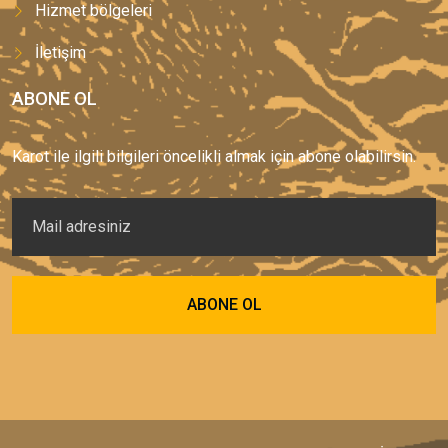
Hizmet bölgeleri
İletişim
ABONE OL
Karot ile ilgili bilgileri öncelikli almak için abone olabilirsin.