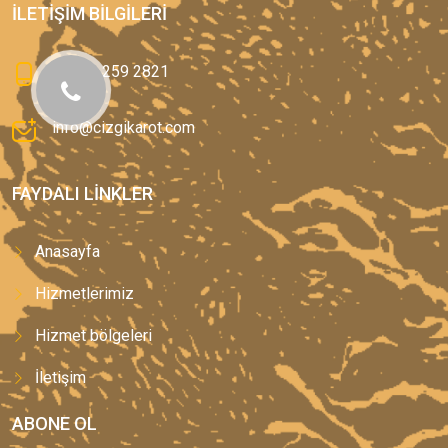
İLETIŞIM BILGILERI
0(544) 259 2821
info@cizgikarot.com
FAYDALI LINKLER
Anasayfa
Hizmetlerimiz
Hizmet bölgeleri
İletişim
ABONE OL