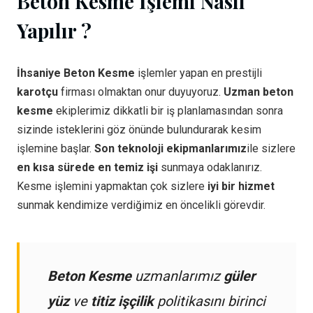
Beton Kesme İşlemi Nasıl
Yapılır ?
İhsaniye Beton Kesme
işlemler yapan en prestijli
karotçu
firması olmaktan onur duyuyoruz.
Uzman beton
kesme
ekiplerimiz dikkatli bir iş planlamasından sonra
sizinde isteklerini göz önünde bulundurarak kesim
işlemine başlar.
Son teknoloji ekipmanlarımız
ile sizlere
en kısa sürede en temiz işi
sunmaya odaklanırız.
Kesme işlemini yapmaktan çok sizlere
iyi bir hizmet
sunmak kendimize verdiğimiz en öncelikli görevdir.
Beton Kesme
uzmanlarımız
güler
yüz
ve
titiz işçilik
politikasını birinci