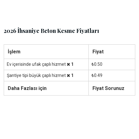
2026 İhsaniye Beton Kesme Fiyatları
İşlem
Fiyat
Ev içerisinde ufak çaplı hizmet
1
₺0.50
Şantiye tipi büyük çaplı hizmet
1
₺0.49
Daha Fazlası için
Fiyat Sorunuz