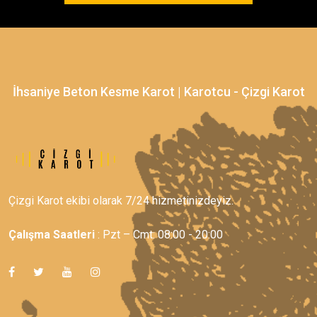
İhsaniye Beton Kesme Karot | Karotcu - Çizgi Karot
Çizgi Karot ekibi olarak 7/24 hizmetinizdeyiz.
Çalışma Saatleri
: Pzt – Cmt: 08:00 - 20:00