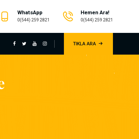
WhatsApp
Hemen Ara!
0(544) 259 2821
0(544) 259 2821
TIKLA ARA
e