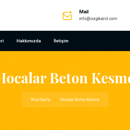
Mail
info@cizgikarot.com
ri
Hakkımızda
İletişim
Hocalar Beton Kesm
Ana Sayfa
Hocalar Beton Kesme