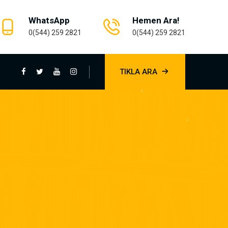
WhatsApp
Hemen Ara!
0(544) 259 2821
0(544) 259 2821
TIKLA ARA