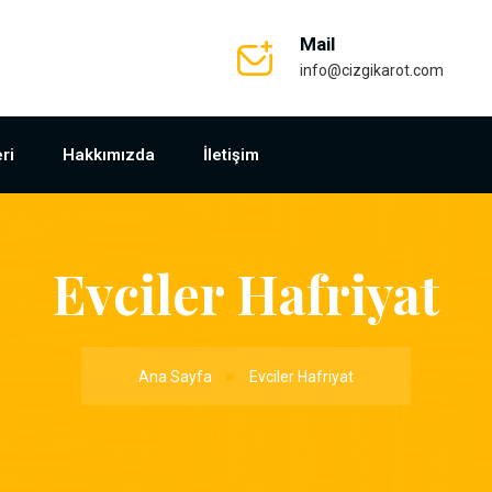
Mail
info@cizgikarot.com
ri
Hakkımızda
İletişim
Evciler Hafriyat
Ana Sayfa
Evciler Hafriyat