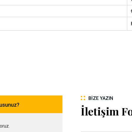
BIZE YAZIN
musunuz?
İletişim 
yoruz.