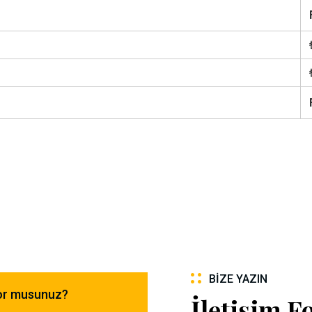
BIZE YAZIN
yor musunuz?
İletişim 