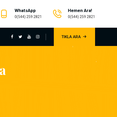
WhatsApp
Hemen Ara!
0(544) 259 2821
0(544) 259 2821
TIKLA ARA
a