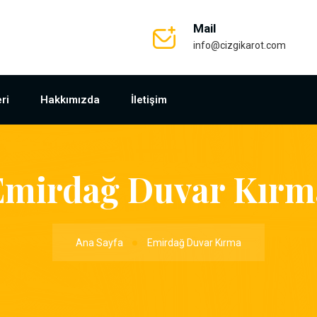
Mail
info@cizgikarot.com
ri
Hakkımızda
İletişim
Emirdağ Duvar Kırm
Ana Sayfa
Emirdağ Duvar Kırma