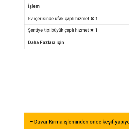
İşlem
Ev içerisinde ufak çaplı hizmet
1
Şantiye tipi büyük çaplı hizmet
1
Daha Fazlası için
Duvar Kırma işleminden önce keşif yapı