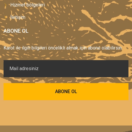
Hizmet bölgeleri
İletişim
ABONE OL
Karot ile ilgili bilgileri öncelikli almak için abone olabilirsin.