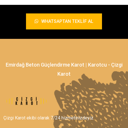
WHATSAPTAN TEKLIF AL
Emirdağ Beton Güçlendirme Karot | Karotcu - Çizgi
Karot
Çizgi Karot ekibi olarak 7/24 hizmetinizdeyiz.