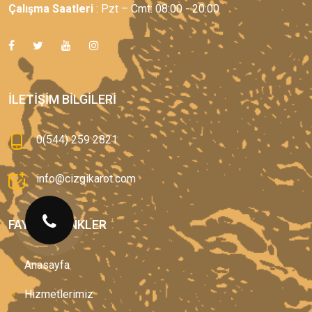
Çalışma Saatleri
: Pzt – Cmt: 08:00 - 20:00
İLETIŞIM BILGILERI
0(544) 259 2821
info@cizgikarot.com
FAYDALI LINKLER
Anasayfa
Hizmetlerimiz