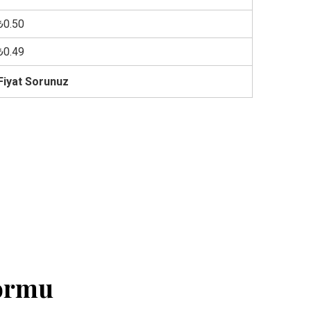
₺0.50
₺0.49
Fiyat Sorunuz
Formu