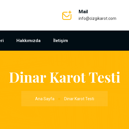
Mail
info@cizgikarot.com
ri
Hakkımızda
İletişim
Dinar Karot Testi
Ana Sayfa
Dinar Karot Testi