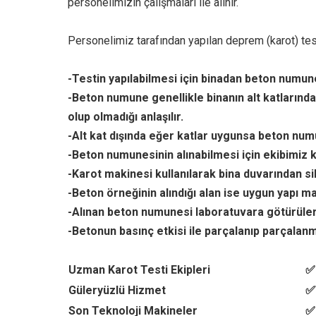
personelimizin çalışmaları ile alınır.
Personelimiz tarafından yapılan deprem (karot) testi
-Testin yapılabilmesi için binadan beton numune 
-Beton numune genellikle binanın alt katlarında
olup olmadığı anlaşılır.
-Alt kat dışında eğer katlar uygunsa beton numu
-Beton numunesinin alınabilmesi için ekibimiz k
-Karot makinesi kullanılarak bina duvarından si
-Beton örneğinin alındığı alan ise uygun yapı ma
-Alınan beton numunesi laboratuvara götürüler
-Betonun basınç etkisi ile parçalanıp parçalanma
Uzman Karot Testi Ekipleri
✅
Güleryüzlü Hizmet
✅
Son Teknoloji Makineler
✅ 