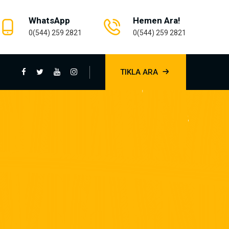
WhatsApp
Hemen Ara!
0(544) 259 2821
0(544) 259 2821
TIKLA ARA