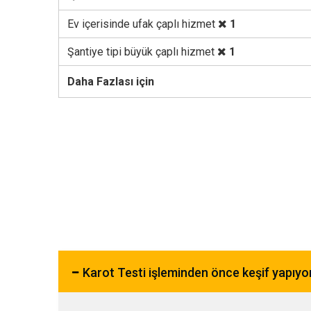
Ev içerisinde ufak çaplı hizmet
1
Şantiye tipi büyük çaplı hizmet
1
Daha Fazlası için
Karot Testi işleminden önce keşif yapıy