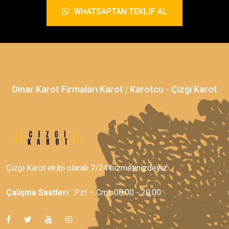
WHATSAPTAN TEKLIF AL
Dinar Karot Firmaları Karot | Karotcu - Çizgi Karot
Çizgi Karot ekibi olarak 7/24 hizmetinizdeyiz.
Çalışma Saatleri
: Pzt – Cmt: 08:00 - 20:00