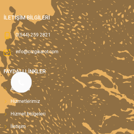
İLETIŞIM BILGILERI
0(544) 259 2821
info@cizgikarot.com
FAYDALI LINKLER
Anasayfa
Hizmetlerimiz
Hizmet bölgeleri
İletişim