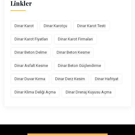
Linkler
Dinar Karot
Dinar Karotçu
Dinar Karot Testi
Dinar Karot Fiyatları
Dinar Karot Firmaları
Dinar Beton Delme
Dinar Beton Kesme
Dinar Asfalt Kesme
Dinar Beton Güçlendirme
Dinar Duvar Kırma
Dinar Derz Kesim
Dinar Hafriyat
Dinar Klima Deliği Açma
Dinar Drenaj Kuyusu Açma