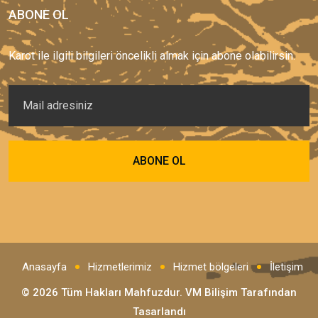
ABONE OL
Karot ile ilgili bilgileri öncelikli almak için abone olabilirsin.
Anasayfa
Hizmetlerimiz
Hizmet bölgeleri
İletişim
© 2026 Tüm Hakları Mahfuzdur.
VM Bilişim
Tarafından
Tasarlandı