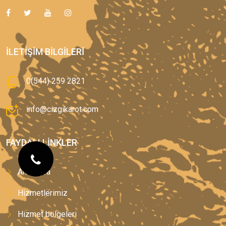
İLETIŞIM BILGILERI
0(544) 259 2821
info@cizgikarot.com
FAYDALI LINKLER
Anasayfa
Hizmetlerimiz
Hizmet bölgeleri