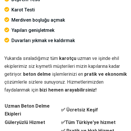
Karot Testi
Merdiven boşluğu açmak
Yapıları genişletmek
Duvarları yıkmak ve kaldırmak
Yukarıda sıraladığımız tüm
karotçu
uzman ve işinde ehil
ekiplerimiz siz kıymetli müşterileri mizin kapılarına kadar
getiriyor.
beton delme
işlemlerinizi en
pratik ve ekonomik
çözümlerle sizlere sunuyoruz. Hizmetlerimizden
faydalanmak için
bizi hemen arayabilirsiniz!
Uzman Beton Delme
✅ Ücretsiz Keşif
Ekipleri
Güleryüzlü Hizmet
✅Tüm Türkiye'ye hizmet
✅ Pratik ve Hızlı Hizmet