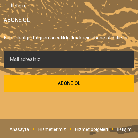
İletişim
ABONE OL
Karot ile ilgili bilgileri öncelikli almak için abone olabilirsin.
Anasayfa
Hizmetlerimiz
Hizmet bölgeleri
İletişim