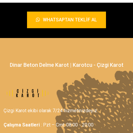
WHATSAPTAN TEKLIF AL
Dinar Beton Delme Karot | Karotcu - Çizgi Karot
Çizgi Karot ekibi olarak 7/24 hizmetinizdeyiz.
Çalışma Saatleri
: Pzt – Cmt: 08:00 - 20:00