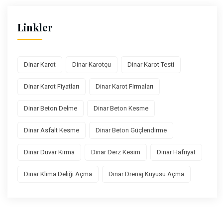
Linkler
Dinar Karot
Dinar Karotçu
Dinar Karot Testi
Dinar Karot Fiyatları
Dinar Karot Firmaları
Dinar Beton Delme
Dinar Beton Kesme
Dinar Asfalt Kesme
Dinar Beton Güçlendirme
Dinar Duvar Kırma
Dinar Derz Kesim
Dinar Hafriyat
Dinar Klima Deliği Açma
Dinar Drenaj Kuyusu Açma