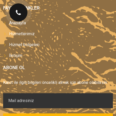
FAYDALI LINKLER
Anasayfa
Hizmetlerimiz
Hizmet bölgeleri
İletişim
ABONE OL
Karot ile ilgili bilgileri öncelikli almak için abone olabilirsin.