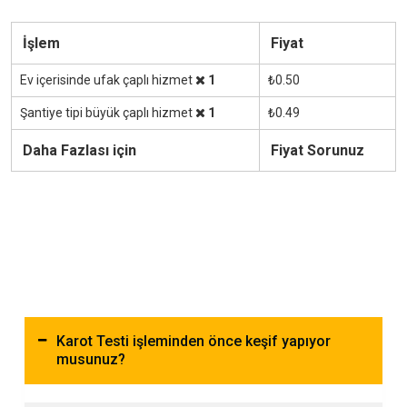
İşlem
Fiyat
Ev içerisinde ufak çaplı hizmet
1
₺0.50
Şantiye tipi büyük çaplı hizmet
1
₺0.49
Daha Fazlası için
Fiyat Sorunuz
Karot Testi işleminden önce keşif yapıyor
musunuz?