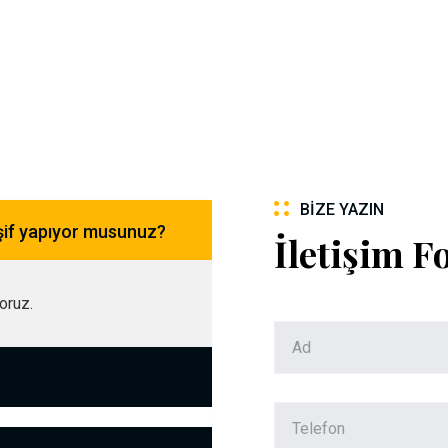
BIZE YAZIN
şif yapıyor musunuz?
İletişim 
yoruz.