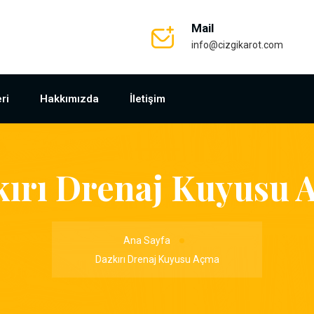
Mail
info@cizgikarot.com
ri
Hakkımızda
İletişim
kırı Drenaj Kuyusu 
Ana Sayfa
Dazkırı Drenaj Kuyusu Açma