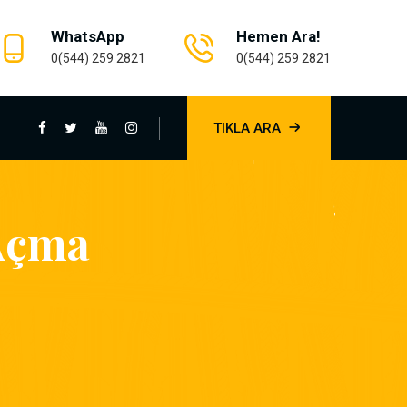
WhatsApp
Hemen Ara!
0(544) 259 2821
0(544) 259 2821
TIKLA ARA
Açma