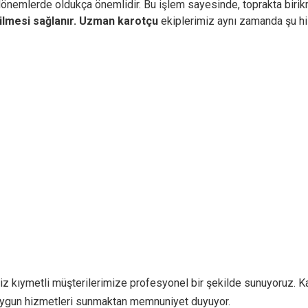
 dönemlerde oldukça önemlidir. Bu işlem sayesinde, toprakta birikm
ilmesi sağlanır.
Uzman karotçu
ekiplerimiz aynı zamanda şu hi
iz kıymetli müşterilerimize profesyonel bir şekilde sunuyoruz. Ka
e uygun hizmetleri sunmaktan memnuniyet duyuyor.