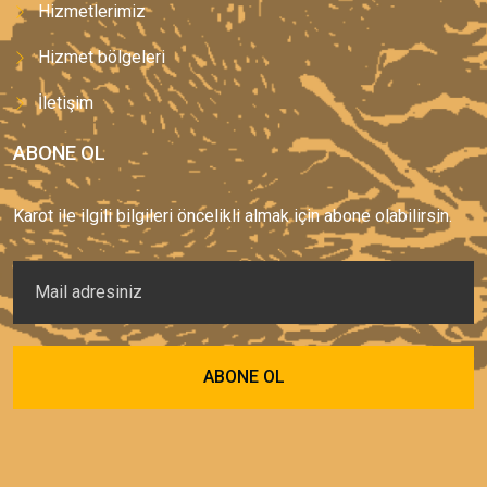
Hizmetlerimiz
Hizmet bölgeleri
İletişim
ABONE OL
Karot ile ilgili bilgileri öncelikli almak için abone olabilirsin.