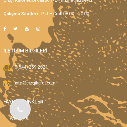
Çizgi Karot ekibi olarak 7/24 hizmetinizdeyiz.
Çalışma Saatleri
: Pzt – Cmt: 08:00 - 20:00
İLETIŞIM BILGILERI
0(544) 259 2821
info@cizgikarot.com
FAYDALI LINKLER
Anasayfa