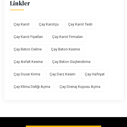
Linkler
Çay Karot
Çay Karotçu
Çay Karot Testi
Çay Karot Fiyatları
Çay Karot Firmaları
Çay Beton Delme
Çay Beton Kesme
Çay Asfalt Kesme
Çay Beton Güçlendirme
Çay Duvar Kırma
Çay Derz Kesim
Çay Hafriyat
Çay Klima Deliği Açma
Çay Drenaj Kuyusu Açma