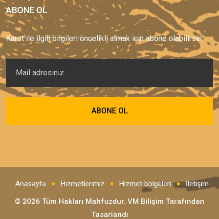
ABONE OL
Karot ile ilgili bilgileri öncelikli almak için abone olabilirsin.
Anasayfa
Hizmetlerimiz
Hizmet bölgeleri
İletişim
© 2026 Tüm Hakları Mahfuzdur.
VM Bilişim
Tarafından
Tasarlandı