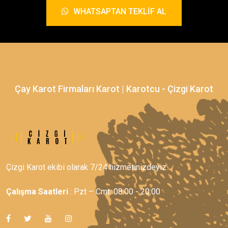
WHATSAPTAN TEKLIF AL
Çay Karot Firmaları Karot | Karotcu - Çizgi Karot
Çizgi Karot ekibi olarak 7/24 hizmetinizdeyiz.
Çalışma Saatleri
: Pzt – Cmt: 08:00 - 20:00