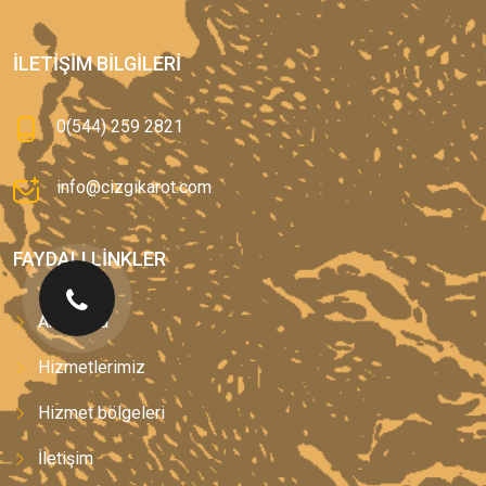
İLETIŞIM BILGILERI
0(544) 259 2821
info@cizgikarot.com
FAYDALI LINKLER
Anasayfa
Hizmetlerimiz
Hizmet bölgeleri
İletişim