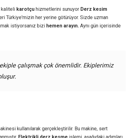
kaliteli
karotçu
hizmetlerini sunuyor
Derz kesim
ri Türkiye'mizin her yerine götürüyor. Sizde uzman
mak istiyorsanız bizi
hemen arayın.
Aynı gün içerisinde
kiple çalışmak çok önemlidir. Ekiplerimiz
oluşur.
kinesi kullanılarak gerçekleştirilir. Bu makine, sert
anmıştır.
Elektrikli derz kesme
işlemi, aşağıdaki adımları