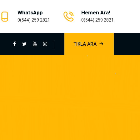
WhatsApp
Hemen Ara!
0(544) 259 2821
0(544) 259 2821
TIKLA ARA