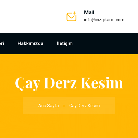
Mail
info@cizgikarot.com
ri
Hakkımızda
İletişim
Çay Derz Kesim
Ana Sayfa
Çay Derz Kesim