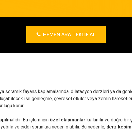
HEMEN ARA TEKLIF AL
eya seramik fayans kaplamalarında, dilatasyon derzleri ya da genl
 oluşabilecek ısıl genleşme, çevresel etkiler veya zemin hareketl
ünlüğü korur.
pılmalıdır. Bu işlem için
özel ekipmanlar
kullanılır ve doğru bir
yebilir ve ciddi sorunlara neden olabilir. Bu nedenle,
derz kesim