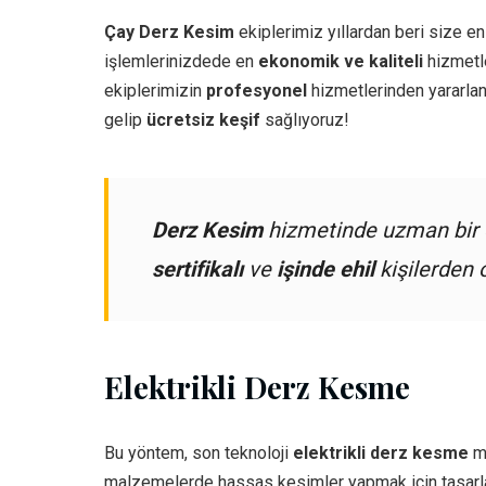
Çay Derz Kesim
ekiplerimiz yıllardan beri size en 
işlemlerinizdede en
ekonomik ve kaliteli
hizmetle
ekiplerimizin
profesyonel
hizmetlerinden yararlan
gelip
ücretsiz keşif
sağlıyoruz!
Derz Kesim
hizmetinde uzman bir e
sertifikalı
ve
işinde ehil
kişilerden 
Elektrikli Derz Kesme
Bu yöntem, son teknoloji
elektrikli derz kesme
ma
malzemelerde hassas kesimler yapmak için tasarl