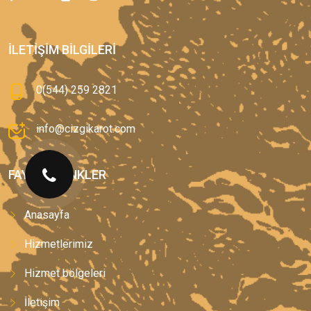
İLETIŞIM BILGILERI
0(544) 259 2821
info@cizgikarot.com
FAYDALI LINKLER
Anasayfa
Hizmetlerimiz
Hizmet bölgeleri
İletişim