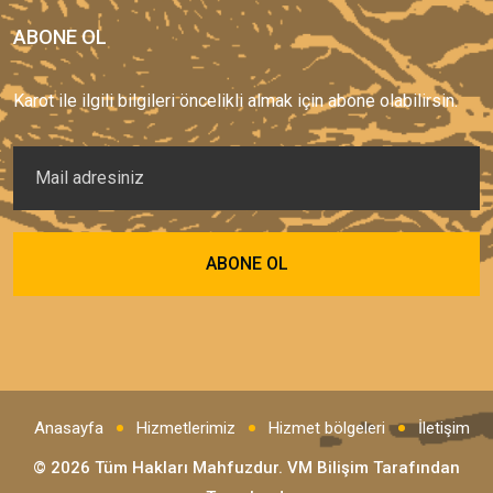
ABONE OL
Karot ile ilgili bilgileri öncelikli almak için abone olabilirsin.
Anasayfa
Hizmetlerimiz
Hizmet bölgeleri
İletişim
© 2026 Tüm Hakları Mahfuzdur.
VM Bilişim
Tarafından