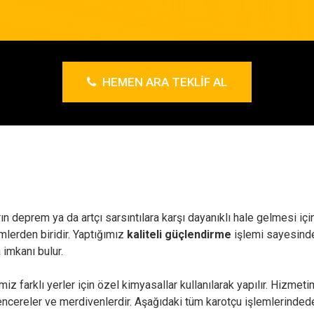
HEMEN ARA TEKLIF AL
rın deprem ya da artçı sarsıntılara karşı dayanıklı hale gelmesi iç
mlerden biridir. Yaptığımız
kaliteli güçlendirme
işlemi sayesind
imkanı bulur.
iz farklı yerler için özel kimyasallar kullanılarak yapılır. Hizmetim
r, pencereler ve merdivenlerdir. Aşağıdaki tüm karotçu işlemlerind