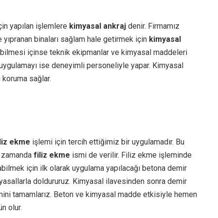
çin yapılan işlemlere
kimyasal ankraj
denir. Firmamız
e yıpranan binaları sağlam hale getirmek için
kimyasal
labilmesi içinse teknik ekipmanlar ve kimyasal maddeleri
 uygulamayı ise deneyimli personeliyle yapar. Kimyasal
i koruma sağlar.
iliz ekme
işlemi için tercih ettiğimiz bir uygulamadır. Bu
nı zamanda
filiz ekme
ismi de verilir. Filiz ekme işleminde
pabilmek için ilk olarak uygulama yapılacağı betona demir
imyasallarla doldururuz. Kimyasal ilavesinden sonra demir
şlemini tamamlarız. Beton ve kimyasal madde etkisiyle hemen
 olur.