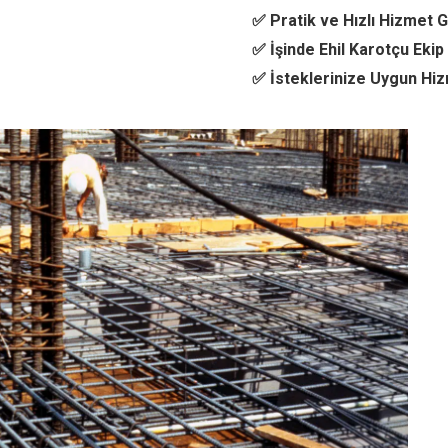
✅ Pratik ve Hızlı Hizmet G
✅ İşinde Ehil Karotçu Ekip
✅ İsteklerinize Uygun Hi