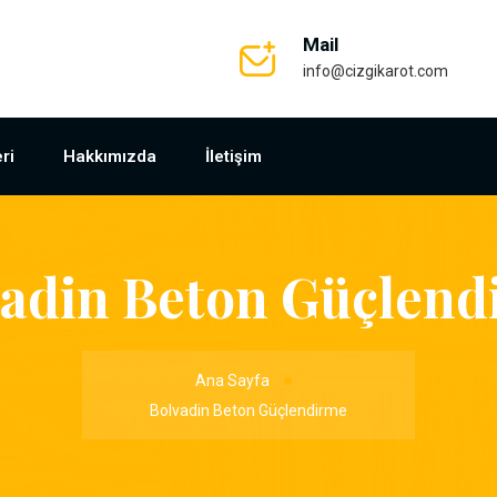
Mail
info@cizgikarot.com
ri
Hakkımızda
İletişim
vadin Beton Güçlend
Ana Sayfa
Bolvadin Beton Güçlendirme