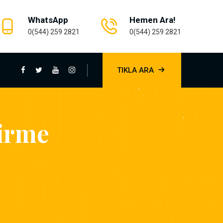
WhatsApp
Hemen Ara!
0(544) 259 2821
0(544) 259 2821
TIKLA ARA
irme