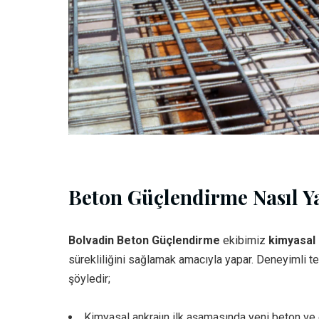
Beton Güçlendirme Nasıl Ya
Bolvadin Beton Güçlendirme
ekibimiz
kimyasal 
sürekliliğini sağlamak amacıyla yapar. Deneyimli te
şöyledir;
Kimyasal ankrajın ilk aşamasında yeni beton ve e