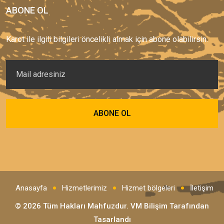
ABONE OL
Karot ile ilgili bilgileri öncelikli almak için abone olabilirsin.
Anasayfa
Hizmetlerimiz
Hizmet bölgeleri
İletişim
© 2026 Tüm Hakları Mahfuzdur.
VM Bilişim
Tarafından
Tasarlandı