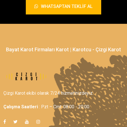
WHATSAPTAN TEKLIF AL
Bayat Karot Firmaları Karot | Karotcu - Çizgi Karot
Çizgi Karot ekibi olarak 7/24 hizmetinizdeyiz.
Çalışma Saatleri
: Pzt – Cmt: 08:00 - 20:00