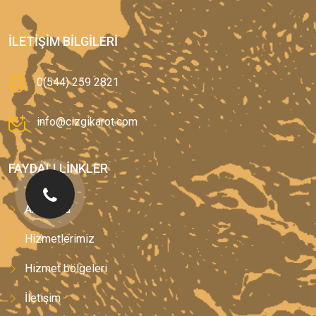
İLETIŞIM BILGILERI
0(544) 259 2821
info@cizgikarot.com
FAYDALI LINKLER
Anasayfa
Hizmetlerimiz
Hizmet bölgeleri
İletişim