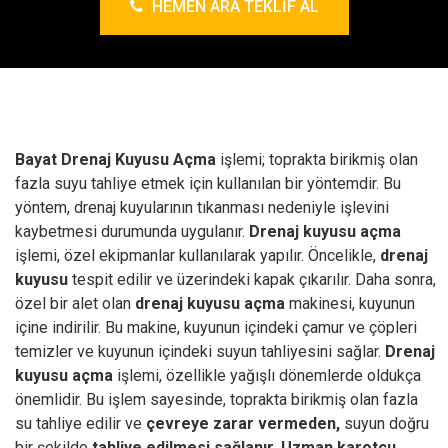
HEMEN ARA TEKLIF AL
Bayat Drenaj Kuyusu Açma
işlemi; toprakta birikmiş olan
fazla suyu tahliye etmek için kullanılan bir yöntemdir. Bu
yöntem, drenaj kuyularının tıkanması nedeniyle işlevini
kaybetmesi durumunda uygulanır.
Drenaj kuyusu açma
işlemi, özel ekipmanlar kullanılarak yapılır. Öncelikle,
drenaj
kuyusu
tespit edilir ve üzerindeki kapak çıkarılır. Daha sonra,
özel bir alet olan
drenaj kuyusu açma
makinesi, kuyunun
içine indirilir. Bu makine, kuyunun içindeki çamur ve çöpleri
temizler ve kuyunun içindeki suyun tahliyesini sağlar.
Drenaj
kuyusu açma
işlemi, özellikle yağışlı dönemlerde oldukça
önemlidir. Bu işlem sayesinde, toprakta birikmiş olan fazla
su tahliye edilir ve
çevreye zarar vermeden,
suyun doğru
bir şekilde
tahliye edilmesi sağlanır.
Uzman karotçu