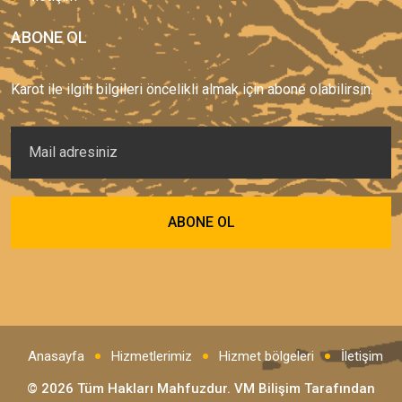
ABONE OL
Karot ile ilgili bilgileri öncelikli almak için abone olabilirsin.
Anasayfa
Hizmetlerimiz
Hizmet bölgeleri
İletişim
© 2026 Tüm Hakları Mahfuzdur.
VM Bilişim
Tarafından