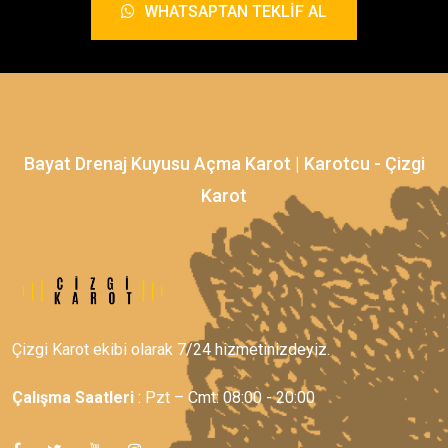
WHATSAPTAN TEKLIF AL
Bayat Drenaj Kuyusu Açma Karot | Karotcu - Çizgi
Karot
Çizgi Karot ekibi olarak 7/24 hizmetinizdeyiz.
Çalışma Saatleri
: Pzt – Cmt: 08:00 - 20:00