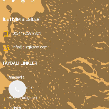
İLETIŞIM BILGILERI
0(544) 259 2821
info@cizgikarot.com
FAYDALI LINKLER
Anasayfa
Hizmetlerimiz
Hizmet bölgeleri
İletişim