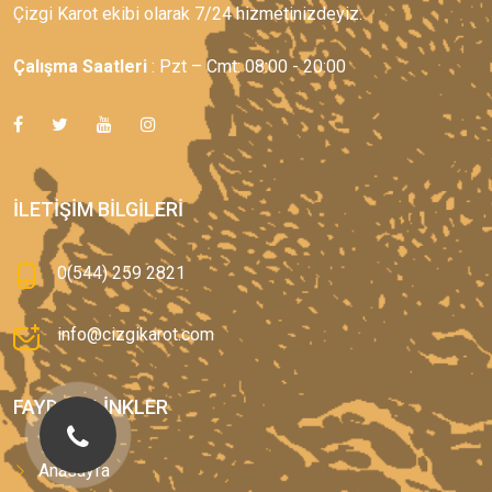
Çizgi Karot ekibi olarak 7/24 hizmetinizdeyiz.
Çalışma Saatleri
: Pzt – Cmt: 08:00 - 20:00
İLETIŞIM BILGILERI
0(544) 259 2821
info@cizgikarot.com
FAYDALI LINKLER
Anasayfa