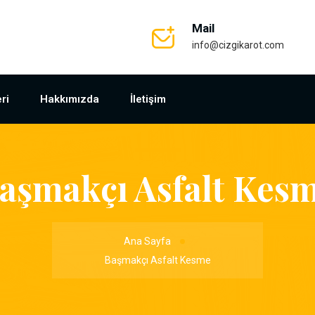
Mail
info@cizgikarot.com
ri
Hakkımızda
İletişim
aşmakçı Asfalt Kes
Ana Sayfa
Başmakçı Asfalt Kesme