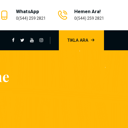
WhatsApp
Hemen Ara!
0(544) 259 2821
0(544) 259 2821
TIKLA ARA
me