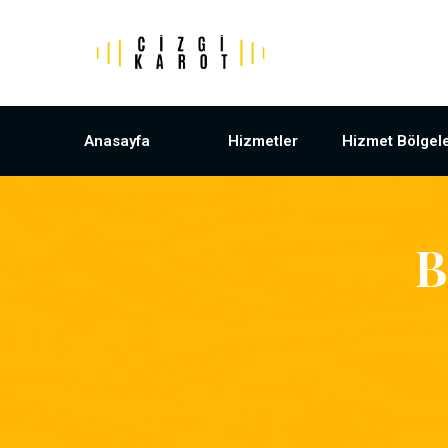
Anasayfa
Hizmetler
Hizmet Bölgele
B