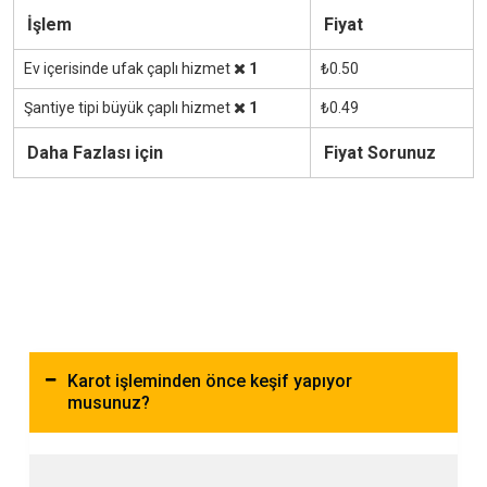
İşlem
Fiyat
Ev içerisinde ufak çaplı hizmet
1
₺0.50
Şantiye tipi büyük çaplı hizmet
1
₺0.49
Daha Fazlası için
Fiyat Sorunuz
Karot işleminden önce keşif yapıyor
musunuz?