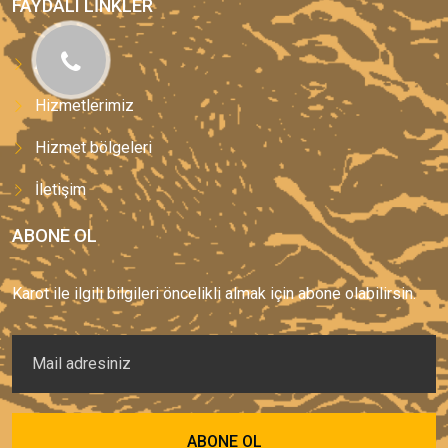
FAYDALI LINKLER
Anasayfa
Hizmetlerimiz
Hizmet bölgeleri
İletişim
ABONE OL
Karot ile ilgili bilgileri öncelikli almak için abone olabilirsin.