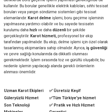
kullanılır. Bu borular genellikle elektrik kabloları, sıhhi tesisat
boruları veya yangın söndürme sistemleri gibi tesisat
elemanlarıdır.
Karot delme
işlemi, boru geçirme işleminin
yapılmasına yardımcı olabilir ve bu sayede tesisatın
kurulumu daha
hızlı
ve daha
düzenli
bir şekilde
gerçekleştirilir.
Karot hizmeti,
profesyonel bir ekip
tarafından yapılmalıdır. Bu ekip, delme işlemi için özel olarak
tasarlanmış ekipmanlara sahip olmalıdır. Ayrıca,
iş güvenliği
ve çevre sağlığı konularında da dikkatli olunması
gerekmektedir. İşlem sırasında toz ve gürültü oluşabilir, bu
nedenle işlemin yapılacağı alanda gerekli önlemlerin
alınması önemlidir.
Uzman Karot Ekipleri
✅ Ücretsiz Keşif
Güleryüzlü Hizmet
✅Tüm Türkiye'ye hizmet
Son Teknoloji
✅ Pratik ve Hızlı Hizmet
Makineler
Garantisi