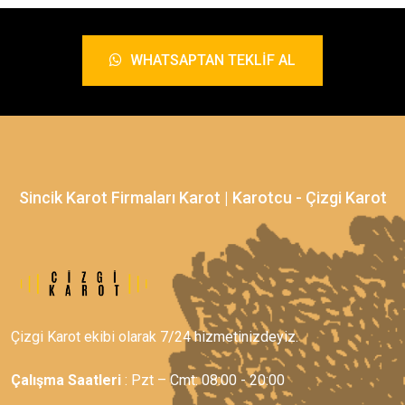
WHATSAPTAN TEKLIF AL
Sincik Karot Firmaları Karot | Karotcu - Çizgi Karot
Çizgi Karot ekibi olarak 7/24 hizmetinizdeyiz.
Çalışma Saatleri
: Pzt – Cmt: 08:00 - 20:00