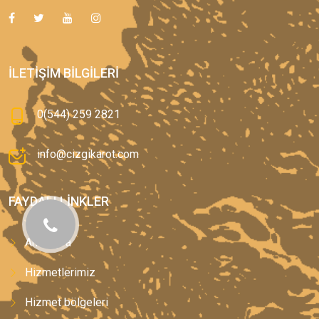
İLETIŞIM BILGILERI
0(544) 259 2821
info@cizgikarot.com
FAYDALI LINKLER
Anasayfa
Hizmetlerimiz
Hizmet bölgeleri