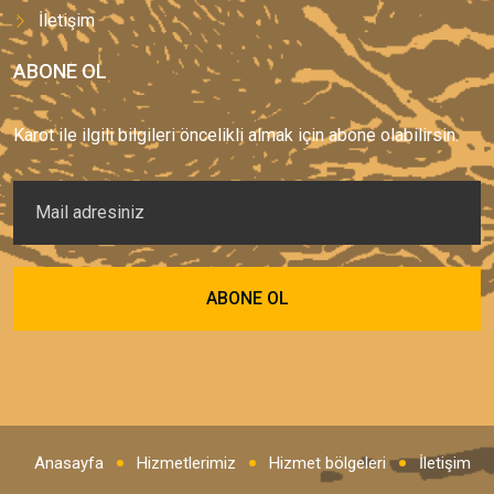
İletişim
ABONE OL
Karot ile ilgili bilgileri öncelikli almak için abone olabilirsin.
Anasayfa
Hizmetlerimiz
Hizmet bölgeleri
İletişim