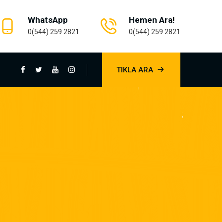
WhatsApp
Hemen Ara!
0(544) 259 2821
0(544) 259 2821
TIKLA ARA