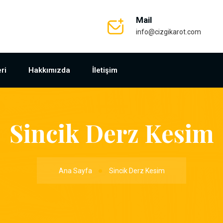
Mail
info@cizgikarot.com
ri
Hakkımızda
İletişim
Sincik Derz Kesim
Ana Sayfa
Sincik Derz Kesim