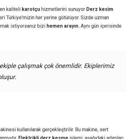
en kaliteli
karotçu
hizmetlerini sunuyor
Derz kesim
ri Türkiye'mizin her yerine götürüyor. Sizde uzman
mak istiyorsanız bizi
hemen arayın.
Aynı gün içerisinde
kiple çalışmak çok önemlidir. Ekiplerimiz
oluşur.
kinesi kullanılarak gerçekleştirilir. Bu makine, sert
anmıştır.
Elektrikli derz kesme
işlemi, aşağıdaki adımları