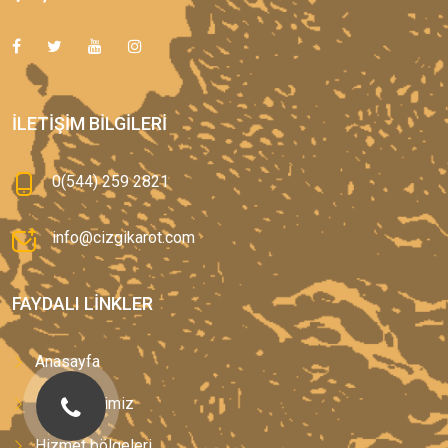
İLETIŞIM BILGILERI
0(544) 259 2821
info@cizgikarot.com
FAYDALI LINKLER
Anasayfa
Hizmetlerimiz
Hizmet bölgeleri