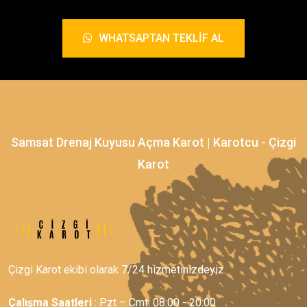
WHATSAPTAN TEKLIF AL
Samsat Drenaj Kuyusu Açma Karot | Karotcu - Çizgi
Karot
Çizgi Karot ekibi olarak 7/24 hizmetinizdeyiz.
Çalışma Saatleri
: Pzt – Cmt: 08:00 - 20:00