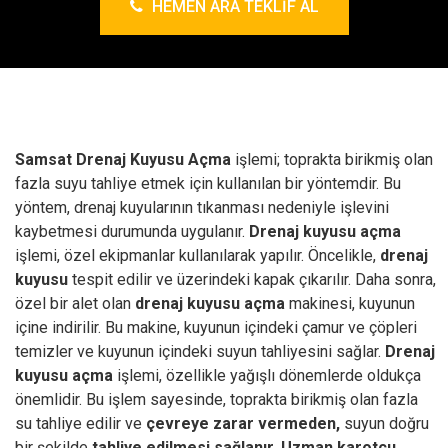
HEMEN ARA TEKLIF AL
Samsat Drenaj Kuyusu Açma
işlemi; toprakta birikmiş olan
fazla suyu tahliye etmek için kullanılan bir yöntemdir. Bu
yöntem, drenaj kuyularının tıkanması nedeniyle işlevini
kaybetmesi durumunda uygulanır.
Drenaj kuyusu açma
işlemi, özel ekipmanlar kullanılarak yapılır. Öncelikle,
drenaj
kuyusu
tespit edilir ve üzerindeki kapak çıkarılır. Daha sonra,
özel bir alet olan
drenaj kuyusu açma
makinesi, kuyunun
içine indirilir. Bu makine, kuyunun içindeki çamur ve çöpleri
temizler ve kuyunun içindeki suyun tahliyesini sağlar.
Drenaj
kuyusu açma
işlemi, özellikle yağışlı dönemlerde oldukça
önemlidir. Bu işlem sayesinde, toprakta birikmiş olan fazla
su tahliye edilir ve
çevreye zarar vermeden,
suyun doğru
bir şekilde
tahliye edilmesi sağlanır.
Uzman karotçu