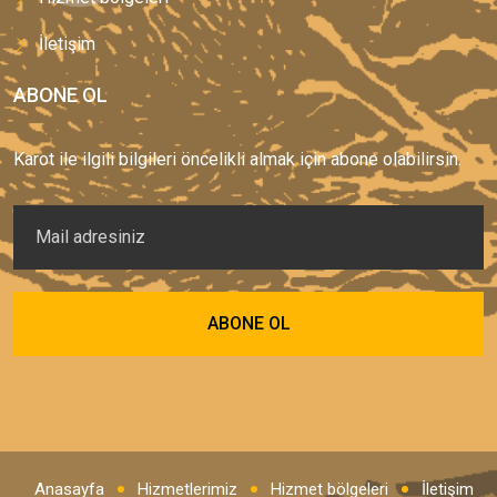
İletişim
ABONE OL
Karot ile ilgili bilgileri öncelikli almak için abone olabilirsin.
Anasayfa
Hizmetlerimiz
Hizmet bölgeleri
İletişim