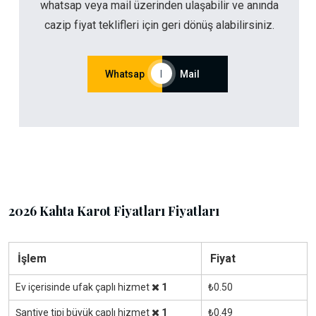
whatsap veya mail üzerinden ulaşabilir ve anında
cazip fiyat teklifleri için geri dönüş alabilirsiniz.
Whatsap
|
Mail
2026 Kahta Karot Fiyatları Fiyatları
İşlem
Fiyat
Ev içerisinde ufak çaplı hizmet
1
₺0.50
Şantiye tipi büyük çaplı hizmet
1
₺0.49