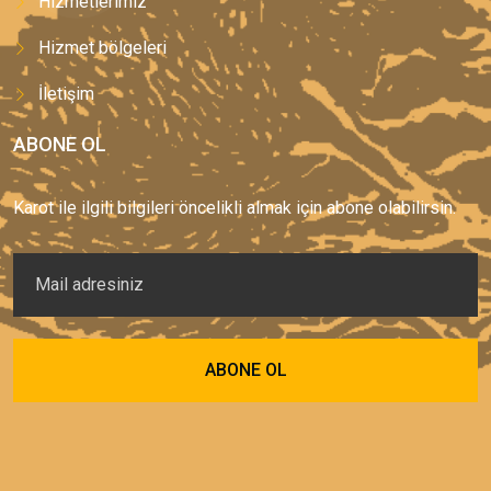
Hizmetlerimiz
Hizmet bölgeleri
İletişim
ABONE OL
Karot ile ilgili bilgileri öncelikli almak için abone olabilirsin.