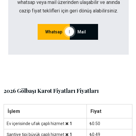
whatsap veya mail üzerinden ulaşabilir ve anında
cazip fiyat teklifleri için geri dönüş alabilirsiniz.
Whatsap
|
Mail
2026 Gölbaşı Karot Fiyatları Fiyatları
İşlem
Fiyat
Ev içerisinde ufak çaplı hizmet
1
₺0.50
Şantiye tipi büyük çaplı hizmet
1
₺0.49