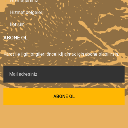
Hizmetlerimiz
Hizmet bölgeleri
İletişim
ABONE OL
Karot ile ilgili bilgileri öncelikli almak için abone olabilirsin.