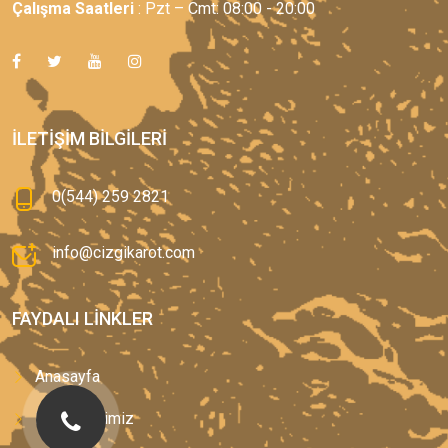
Çalışma Saatleri
: Pzt – Cmt: 08:00 - 20:00
İLETIŞIM BILGILERI
0(544) 259 2821
info@cizgikarot.com
FAYDALI LINKLER
Anasayfa
Hizmetlerimiz