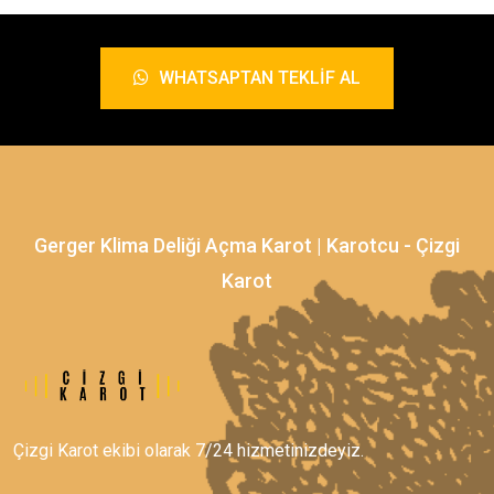
WHATSAPTAN TEKLIF AL
Gerger Klima Deliği Açma Karot | Karotcu - Çizgi
Karot
Çizgi Karot ekibi olarak 7/24 hizmetinizdeyiz.