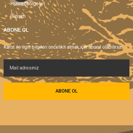
Hizmet bölgeleri
İletişim
ABONE OL
Karot ile ilgili bilgileri öncelikli almak için abone olabilirsin.