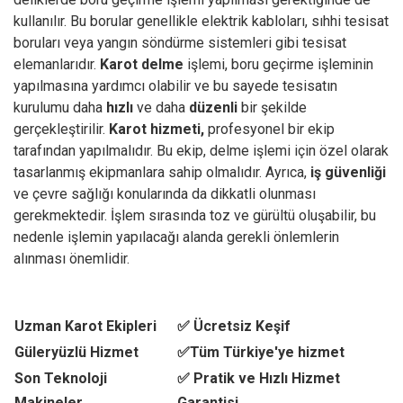
kullanılır. Bu borular genellikle elektrik kabloları, sıhhi tesisat
boruları veya yangın söndürme sistemleri gibi tesisat
elemanlarıdır.
Karot delme
işlemi, boru geçirme işleminin
yapılmasına yardımcı olabilir ve bu sayede tesisatın
kurulumu daha
hızlı
ve daha
düzenli
bir şekilde
gerçekleştirilir.
Karot hizmeti,
profesyonel bir ekip
tarafından yapılmalıdır. Bu ekip, delme işlemi için özel olarak
tasarlanmış ekipmanlara sahip olmalıdır. Ayrıca,
iş güvenliği
ve çevre sağlığı konularında da dikkatli olunması
gerekmektedir. İşlem sırasında toz ve gürültü oluşabilir, bu
nedenle işlemin yapılacağı alanda gerekli önlemlerin
alınması önemlidir.
Uzman Karot Ekipleri
✅ Ücretsiz Keşif
Güleryüzlü Hizmet
✅Tüm Türkiye'ye hizmet
Son Teknoloji
✅ Pratik ve Hızlı Hizmet
Makineler
Garantisi