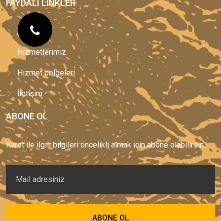
FAYDALI LINKLER
Anasayfa
Hizmetlerimiz
Hizmet bölgeleri
İletişim
ABONE OL
Karot ile ilgili bilgileri öncelikli almak için abone olabilirsin.