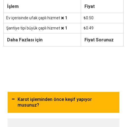
İşlem
Fiyat
Ev içerisinde ufak çaplı hizmet
1
₺0.50
Şantiye tipi büyük çaplı hizmet
1
₺0.49
Daha Fazlası için
Fiyat Sorunuz
Karot işleminden önce keşif yapıyor
musunuz?