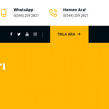
WhatsApp
Hemen Ara!
0(544) 259 2821
0(544) 259 2821
TIKLA ARA
rı