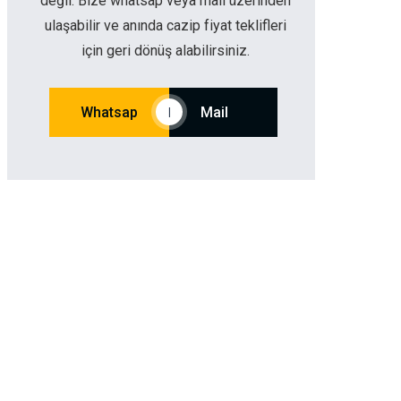
değil. Bize whatsap veya mail üzerinden
ulaşabilir ve anında cazip fiyat teklifleri
için geri dönüş alabilirsiniz.
Whatsap
Mail
|