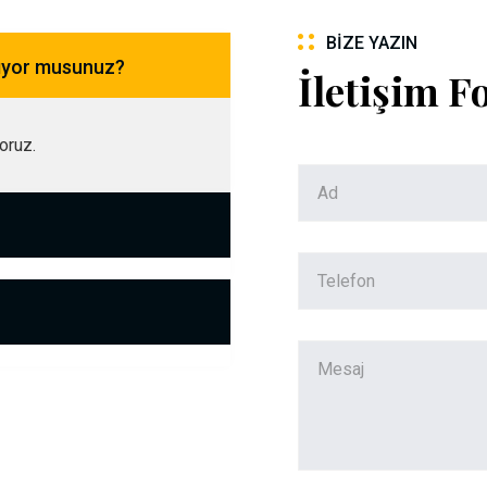
BIZE YAZIN
pıyor musunuz?
İletişim 
yoruz.