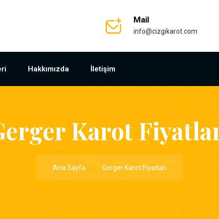
Mail
info@cizgikarot.com
ri
Hakkımızda
İletişim
erger Karot Fiyatla
Ana Sayfa
Gerger Karot Fiyatları