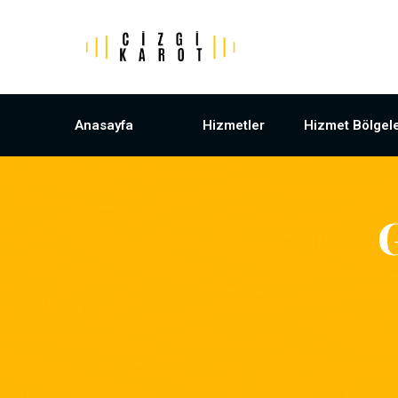
Anasayfa
Hizmetler
Hizmet Bölgele
G