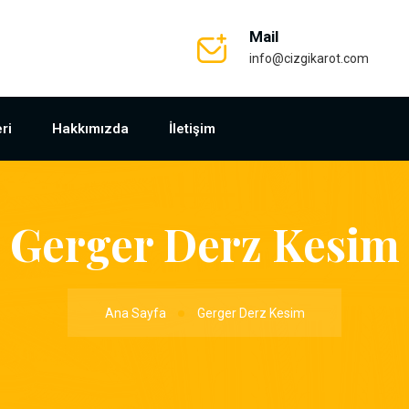
Mail
info@cizgikarot.com
ri
Hakkımızda
İletişim
Gerger Derz Kesim
Ana Sayfa
Gerger Derz Kesim