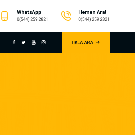
WhatsApp
Hemen Ara!
0(544) 259 2821
0(544) 259 2821
TIKLA ARA