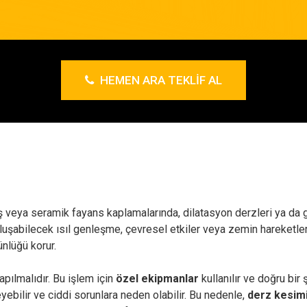
HEMEN ARA TEKLIF AL
aş veya seramik fayans kaplamalarında, dilatasyon derzleri ya da 
 oluşabilecek ısıl genleşme, çevresel etkiler veya zemin hareketl
ünlüğü korur.
pılmalıdır. Bu işlem için
özel ekipmanlar
kullanılır ve doğru bir
yebilir ve ciddi sorunlara neden olabilir. Bu nedenle,
derz kesim