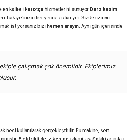
e en kaliteli
karotçu
hizmetlerini sunuyor
Derz kesim
ri Türkiye'mizin her yerine götürüyor. Sizde uzman
mak istiyorsanız bizi
hemen arayın.
Aynı gün içerisinde
kiple çalışmak çok önemlidir. Ekiplerimiz
oluşur.
kinesi kullanılarak gerçekleştirilir. Bu makine, sert
anmıştır.
Elektrikli derz kesme
işlemi, aşağıdaki adımları