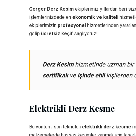
Gerger Derz Kesim
ekiplerimiz yıllardan beri siz
işlemlerinizdede en
ekonomik ve kaliteli
hizmetle
ekiplerimizin
profesyonel
hizmetlerinden yararlan
gelip
ücretsiz keşif
sağlıyoruz!
Derz Kesim
hizmetinde uzman bir e
sertifikalı
ve
işinde ehil
kişilerden 
Elektrikli Derz Kesme
Bu yöntem, son teknoloji
elektrikli derz kesme
ma
malzemelerde hassas kesimler yapmak için tasarl