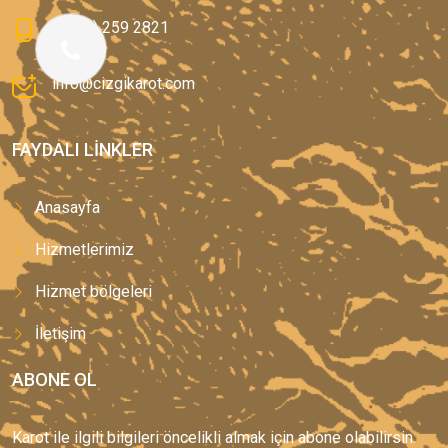
0(544) 259 2821
info@cizgikarot.com
FAYDALI LINKLER
Anasayfa
Hizmetlerimiz
Hizmet bölgeleri
İletişim
ABONE OL
Karot ile ilgili bilgileri öncelikli almak için abone olabilirsin.