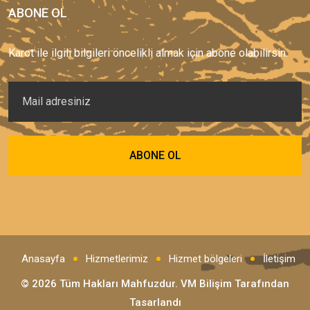
ABONE OL
Karot ile ilgili bilgileri öncelikli almak için abone olabilirsin.
Anasayfa
Hizmetlerimiz
Hizmet bölgeleri
İletişim
© 2026 Tüm Hakları Mahfuzdur.
VM Bilişim
Tarafından
Tasarlandı