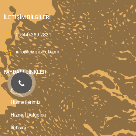
İLETIŞIM BILGILERI
0(544) 259 2821
info@cizgikarot.com
FAYDALI LINKLER
Anasayfa
Hizmetlerimiz
Hizmet bölgeleri
İletişim