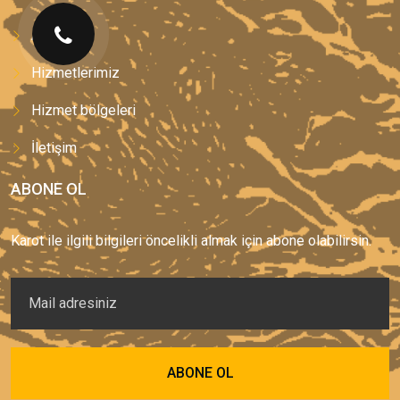
Anasayfa
Hizmetlerimiz
Hizmet bölgeleri
İletişim
ABONE OL
Karot ile ilgili bilgileri öncelikli almak için abone olabilirsin.