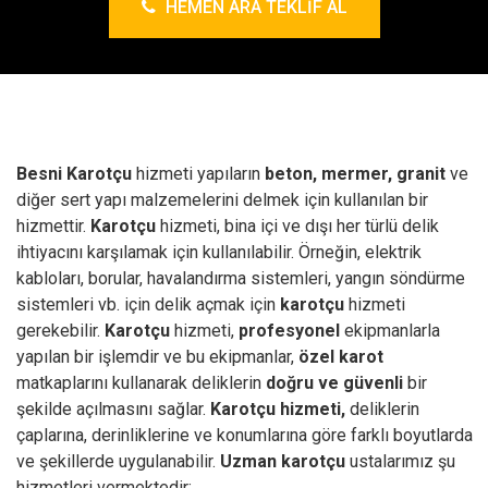
HEMEN ARA TEKLIF AL
Besni Karotçu
hizmeti yapıların
beton, mermer, granit
ve
diğer sert yapı malzemelerini delmek için kullanılan bir
hizmettir.
Karotçu
hizmeti, bina içi ve dışı her türlü delik
ihtiyacını karşılamak için kullanılabilir. Örneğin, elektrik
kabloları, borular, havalandırma sistemleri, yangın söndürme
sistemleri vb. için delik açmak için
karotçu
hizmeti
gerekebilir.
Karotçu
hizmeti,
profesyonel
ekipmanlarla
yapılan bir işlemdir ve bu ekipmanlar,
özel karot
matkaplarını kullanarak deliklerin
doğru ve güvenli
bir
şekilde açılmasını sağlar.
Karotçu hizmeti,
deliklerin
çaplarına, derinliklerine ve konumlarına göre farklı boyutlarda
ve şekillerde uygulanabilir.
Uzman karotçu
ustalarımız şu
hizmetleri vermektedir;