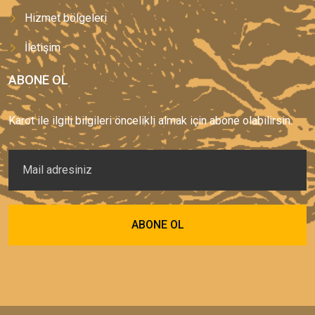
Hizmet bölgeleri
İletişim
ABONE OL
Karot ile ilgili bilgileri öncelikli almak için abone olabilirsin.