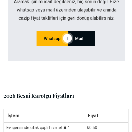
Aramak için müsait değilseniz, hiç sorun değil. Bize
whatsap veya mail üzerinden ulaşabilir ve anında
cazip fiyat teklifleri için geri dönüş alabilirsiniz.
Whatsap
|
Mail
2026 Besni Karotçu Fiyatları
İşlem
Fiyat
Ev içerisinde ufak çaplı hizmet
1
₺0.50