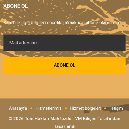
ABONE OL
Karot ile ilgili bilgileri öncelikli almak için abone olabilirsin.
Anasayfa
Hizmetlerimiz
Hizmet bölgeleri
İletişim
© 2026 Tüm Hakları Mahfuzdur.
VM Bilişim
Tarafından
Tasarlandı