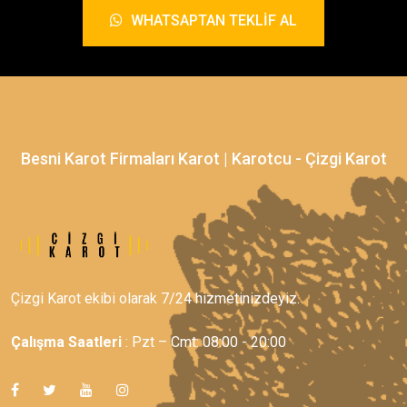
WHATSAPTAN TEKLIF AL
Besni Karot Firmaları Karot | Karotcu - Çizgi Karot
Çizgi Karot ekibi olarak 7/24 hizmetinizdeyiz.
Çalışma Saatleri
: Pzt – Cmt: 08:00 - 20:00