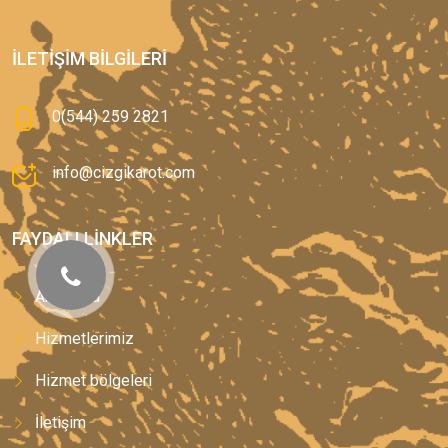
İLETIŞIM BILGILERI
0(544) 259 2821
info@cizgikarot.com
FAYDALI LINKLER
Anasayfa
Hizmetlerimiz
Hizmet bölgeleri
İletişim