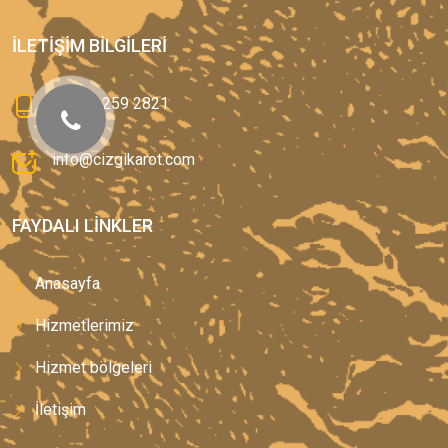
İLETIŞIM BILGILERI
0(544) 259 2821
info@cizgikarot.com
FAYDALI LINKLER
Anasayfa
Hizmetlerimiz
Hizmet bölgeleri
İletişim