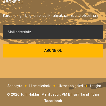
ABONE OL
Karot ile ilgili bilgileri öncelikli almak için abone olabilirsin.
Anasayfa
Hizmetlerimiz
Hizmet bölgeleri
İletişim
© 2026 Tüm Hakları Mahfuzdur.
VM Bilişim
Tarafından
Tasarlandı