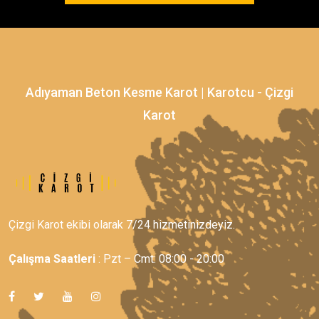
Adıyaman Beton Kesme Karot | Karotcu - Çizgi
Karot
Çizgi Karot ekibi olarak 7/24 hizmetinizdeyiz.
Çalışma Saatleri
: Pzt – Cmt: 08:00 - 20:00